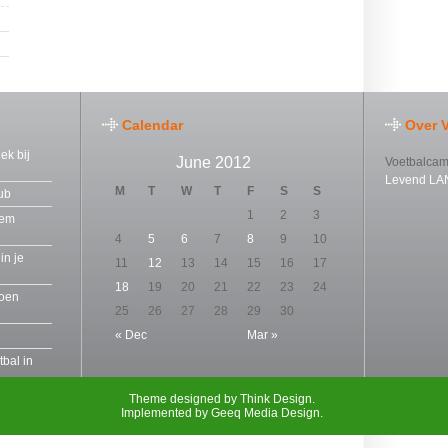
Calendar
Over 
ek bij
June 2012
Voetbalcamp
Levend LA
M
T
W
T
F
S
S
Pub
1
2
3
eem
4
5
6
7
8
9
10
in je
11
12
13
14
15
16
17
18
19
20
21
22
23
24
joen
25
26
27
28
29
30
« Dec
Mar »
bal in
Theme designed by
Think Design
.
n na
Implemented by
Geeq Media Design
.
en