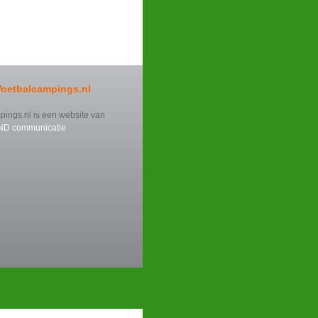
Voetbalcampings.nl
ings.nl is een website van
ND communicatie