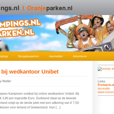
mpings
Bungalowparken
Aanmelden
Adverteren
t bij wedkantoor Unibet
y Walter
Links:
Pretwerk.n
recreatie
www.onsora
ropees Kampioen voetbal bij online wedkantoor Unibet. Bij
€ 3,80 per ingezette Euro. Duitsland staat op de tweede
erland volgt op de derde plek met een uitkering van € 7,50.
kiezen voor Ierland of Griekenland. Hun […]