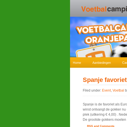
Home
Aanbiedingen
Ca
Spanje favorie
Filed under:
Event
,
Voetbal
b
Spanje is de favoriet als Eu
winst ontvangt de gokker nu 
plek (uitkering € 4,00) . Ned
De grootste gokkers moeten 
RSS and Comments