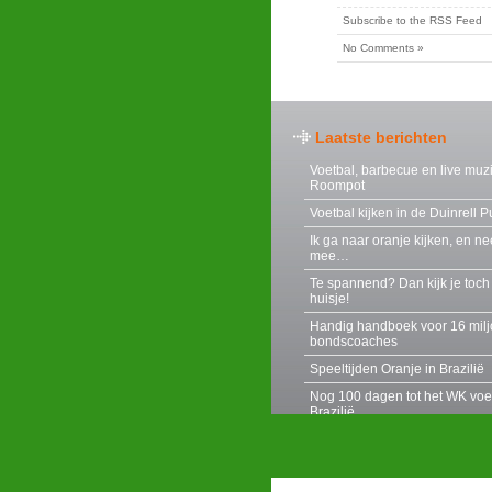
Subscribe to the RSS Feed
No Comments »
Laatste berichten
Voetbal, barbecue en live muzi
Roompot
Voetbal kijken in de Duinrell 
Ik ga naar oranje kijken, en n
mee…
Te spannend? Dan kijk je toch 
huisje!
Handig handboek voor 16 mil
bondscoaches
Speeltijden Oranje in Brazilië
Nog 100 dagen tot het WK voet
Brazilië
Last minute vakantieboekinge
uitschakeling oranje
Centerparcs EK voetbalfeest 