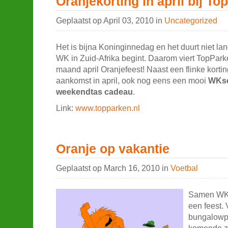
Oranjekorting in april bij T
Geplaatst op April 03, 2010 in
Uncategorized
Het is bijna Koninginnedag en het duurt niet la
WK in Zuid-Afrika begint. Daarom viert TopPar
maand april Oranjefeest! Naast een flinke korting 
aankomst in april, ook nog eens een mooi
WKsc
weekendtas cadeau
.
Link:
www.topparken.nl
Oranje op vakantie
Geplaatst op March 16, 2010 in
Voetbal
Samen WK v
een feest.
bungalowp