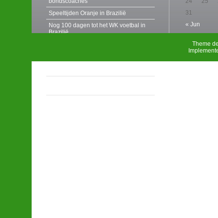
bondscoaches
24
25
31
Speeltijden Oranje in Brazilië
« Jun
Nog 100 dagen tot het WK voetbal in
Brazilië
Theme de
Last minute vakantieboekingen na
Implement
uitschakeling oranje
Centerparcs EK voetbalfeest en
activiteiten voor niet-voetballiefhebbers
Nederland – Denemarken; toch maar
binnen kijken