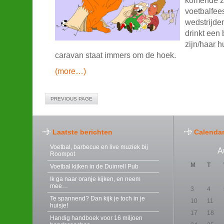
komende z
voetbalfee
wedstrijden
drinkt een 
zijn/haar hu
caravan staat immers om de hoek.
(more…)
PREVIOUS PAGE
Laatste berichten
Calenda
Voetbal, barbecue en live muziek bij
A
Roompot
M
T
Voetbal kijken in de Duinrell Pub
Ik ga naar oranje kijken, en neem
mee…
3
4
Te spannend? Dan kijk je toch in je
10
11
huisje!
17
18
Handig handboek voor 16 miljoen